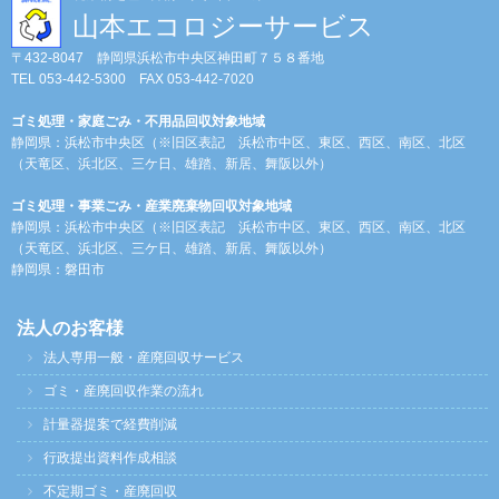
山本エコロジーサービス
〒432-8047 静岡県浜松市中央区神田町７５８番地
TEL 053-442-5300 FAX 053-442-7020
ゴミ処理・家庭ごみ・不用品回収対象地域
静岡県：浜松市中央区（※旧区表記 浜松市中区、東区、西区、南区、北区
（天竜区、浜北区、三ケ日、雄踏、新居、舞阪以外）
ゴミ処理・事業ごみ・産業廃棄物回収対象地域
静岡県：浜松市中央区（※旧区表記 浜松市中区、東区、西区、南区、北区
（天竜区、浜北区、三ケ日、雄踏、新居、舞阪以外）
静岡県：磐田市
法人のお客様
法人専用一般・産廃回収サービス
ゴミ・産廃回収作業の流れ
計量器提案で経費削減
行政提出資料作成相談
不定期ゴミ・産廃回収