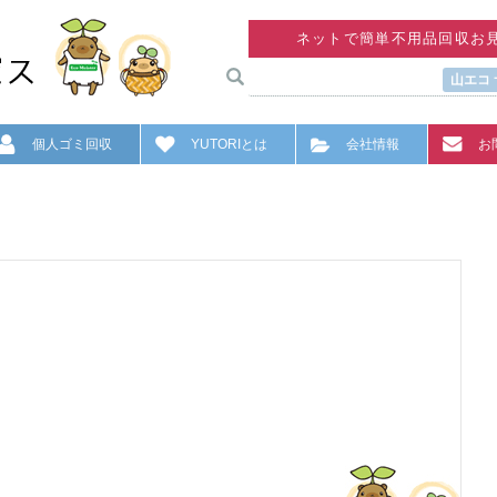
ネットで簡単不用品回収お
山エコ
個人ゴミ回収
YUTORIとは
会社情報
お