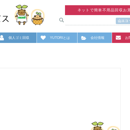
ネットで簡単不用品回収お
山エコ
個人ゴミ回収
YUTORIとは
会社情報
お