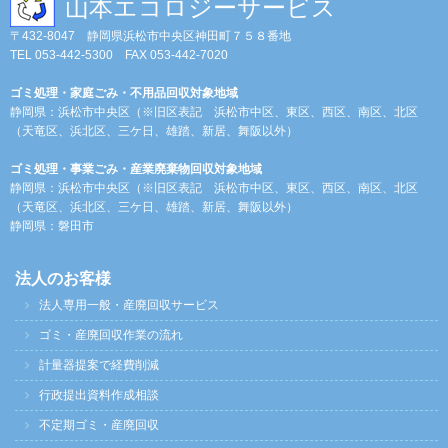
山本エコロジーサービス
〒432-8047 静岡県浜松市中央区神田町７５８番地
TEL 053-442-5300 FAX 053-442-7020
ゴミ処理・家庭ごみ・不用品回収対象地域
静岡県：浜松市中央区（※旧区表記 浜松市中区、東区、西区、南区、北区
（天竜区、浜北区、三ケ日、雄踏、新居、舞阪以外）
ゴミ処理・事業ごみ・産業廃棄物回収対象地域
静岡県：浜松市中央区（※旧区表記 浜松市中区、東区、西区、南区、北区
（天竜区、浜北区、三ケ日、雄踏、新居、舞阪以外）
静岡県：磐田市
法人のお客様
法人専用一般・産廃回収サービス
ゴミ・産廃回収作業の流れ
計量器提案で経費削減
行政提出資料作成相談
不定期ゴミ・産廃回収