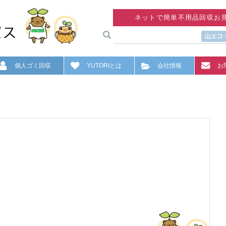
ネットで簡単不用品回収お
山エコ
個人ゴミ回収
YUTORIとは
会社情報
お