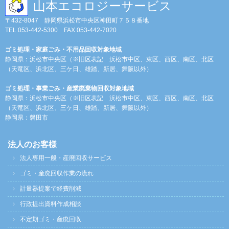
山本エコロジーサービス
〒432-8047 静岡県浜松市中央区神田町７５８番地
TEL 053-442-5300 FAX 053-442-7020
ゴミ処理・家庭ごみ・不用品回収対象地域
静岡県：浜松市中央区（※旧区表記 浜松市中区、東区、西区、南区、北区
（天竜区、浜北区、三ケ日、雄踏、新居、舞阪以外）
ゴミ処理・事業ごみ・産業廃棄物回収対象地域
静岡県：浜松市中央区（※旧区表記 浜松市中区、東区、西区、南区、北区
（天竜区、浜北区、三ケ日、雄踏、新居、舞阪以外）
静岡県：磐田市
法人のお客様
法人専用一般・産廃回収サービス
ゴミ・産廃回収作業の流れ
計量器提案で経費削減
行政提出資料作成相談
不定期ゴミ・産廃回収